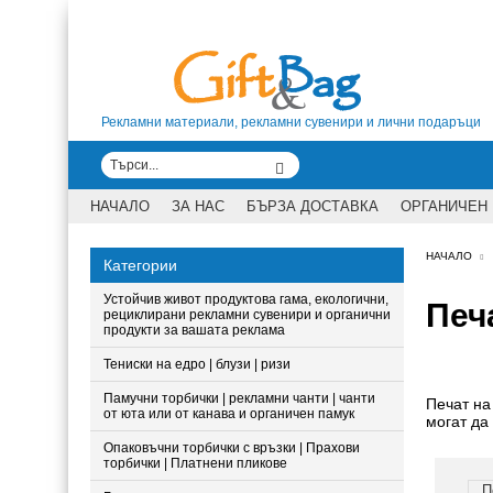
Рекламни материали, рекламни сувенири и лични подаръци
НАЧАЛО
ЗА НАС
БЪРЗА ДОСТАВКА
ОРГАНИЧЕН
НАЧАЛО
Категории
Устойчив живот продуктова гама, екологични,
Печ
рециклирани рекламни сувенири и органични
продукти за вашата реклама
Тениски на едро | блузи | ризи
Памучни торбички | рекламни чанти | чанти
Печат на
от юта или от канава и органичен памук
могат да
Опаковъчни торбички с връзки | Прахови
торбички | Платнени пликове