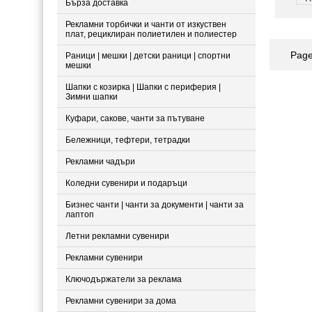
Бърза доставка
Рекламни торбички и чанти от изкуствен
плат, рециклиран полиетилен и полиестер
Page
Раници | мешки | детски раници | спортни
мешки
Шапки с козирка | Шапки с периферия |
Зимни шапки
Куфари, сакове, чанти за пътуване
Бележници, тефтери, тетрадки
Рекламни чадъри
Коледни сувенири и подаръци
Бизнес чанти | чанти за документи | чанти за
лаптоп
Летни рекламни сувенири
Рекламни сувенири
Ключодържатели за реклама
Рекламни сувенири за дома