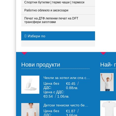
Спортни бутилки | термо чаши | термоси
Работно облекло и аксесоари
Печат на ДТФ лепенки печат на DFT
трансфери заготовки
Избери по
Нови продукти
Най- 
Чехли за хотел или спа салони за еднократна употреба един размер: 36-43
Цена без
€0.45
ДДС:
0.88лв.
Цена с ДДС:
€0.54
1.06лв.
Детски тениски чисто бели от плътен 150 г /кв.м. памучен плат
Цена без
€1.87
ДДС:
3.66лв.