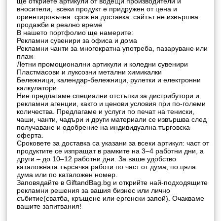
ще откриете артикули от водещи производители и
вносители, всеки продукт е придружен от цена и
ориентировъчна срок на доставка. сайтът не извършва
продажби в реално време
В нашето портфолио ще намерите:
Рекламни сувенири за офиса и дома
Рекламни чанти за многократна употреба, пазаруване или
плаж
Летни промоционални артикули и коледни сувенири
Пластмасови и луксозни метални химикалки
Бележници, календар-бележници, рулетки и електронни
калкулатори
Ние предлагаме специални отстъпки за дистрибутори и
рекламни агенции, както и ценови условия при по-големи
количества. Предлагаме и услуги по печат на тениски,
чаши, чанти, чадъри и други материали се извършва след
получаване и одобрение на индивидуална търговска
оферта.
Сроковете за доставка са указани за всеки артикул: част от
продуктите се изпращат в рамките на 3–4 работни дни, а
други – до 10–12 работни дни. За ваше удобство
каталожната търсачка работи по част от дума, по цяла
дума или по каталожен номер.
Заповядайте в GiftandBag.bg и открийте най-подходящите
рекламни решения за вашия бизнес или лично
събитие(сватба, кръщене или ергенски запой). Очакваме
вашите запитвания!