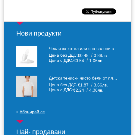
Нови продукти
Чехли за хотел или спа салони за еднократна употреба един размер: 36-43
Цена без ДДС:
€0.45
0.88лв.
Цена с ДДС:
€0.54
1.06лв.
Детски тениски чисто бели от плътен 150 г /кв.м. памучен плат
Цена без ДДС:
€1.87
3.66лв.
Цена с ДДС:
€2.24
4.38лв.
Абонирай се
Най- продавани