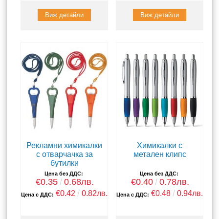
Виж детайли
Виж детайли
Рекламни химикалки
Химикалки с
с отварчачка за
метален клипс
бутилки
Цена без ДДС:
Цена без ДДС:
€0.35
0.68лв.
€0.40
0.78лв.
€0.42
0.82лв.
€0.48
0.94лв.
Цена с ДДС:
Цена с ДДС: