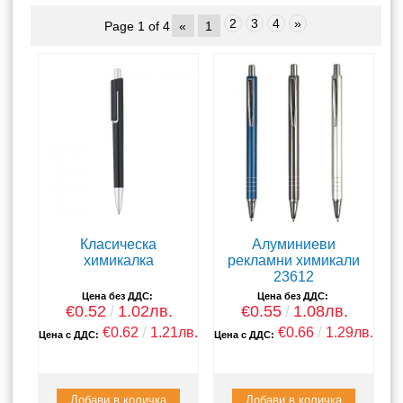
2
3
4
»
Page 1 of 4
«
1
Класическа
Алуминиеви
химикалка
рекламни химикали
23612
Цена без ДДС:
Цена без ДДС:
€0.52
1.02лв.
€0.55
1.08лв.
€0.62
1.21лв.
€0.66
1.29лв.
Цена с ДДС:
Цена с ДДС: