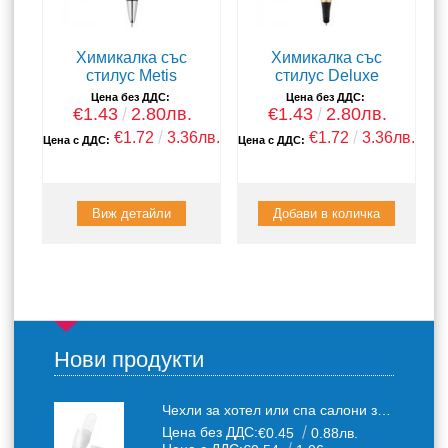
Химикалка със
Химикалка със
стилус Metis
стилус Deluxe
Цена без ДДС:
Цена без ДДС:
€1.43
2.80лв.
€1.43
2.80лв.
€1.72
3.36лв.
€1.72
3.36лв.
Цена с ДДС:
Цена с ДДС:
Виж детайли
Нови продукти
Чехли за хотел или спа салони за еднократна употреба един размер: 36-43
Цена без ДДС:
€0.45
0.88лв.