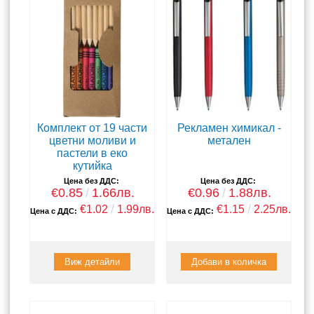
Комплект от 19 части
Рекламен химикал -
цветни моливи и
метален
пастели в еко
кутийка
Цена без ДДС:
Цена без ДДС:
€0.85
1.66лв.
€0.96
1.88лв.
€1.02
1.99лв.
€1.15
2.25лв.
Цена с ДДС:
Цена с ДДС:
Виж детайли