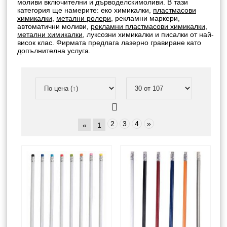
моливи включителни и дърводелскимоливи. В тази
категория ще намерите: еко химикалки,
пластмасови
химикалки
,
метални ролери
, рекламни маркери,
автоматични моливи,
рекламни пластмасови химикалки
,
метални химикалки
, луксозни химикалки и писалки от най-
висок клас. Фирмата предлага лазерно гравиране като
допълнителна услуга.
2
3
4
»
«
1