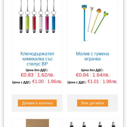
Ключодържател
Молив с гумена
химикалка със
играчка
стилус BP
Цена без ДДС:
Цена без ДДС:
€0.83
1.62лв.
€0.84
1.64лв.
€1.00
1.96лв.
€1.01
1.98лв.
Цена с ДДС:
Цена с ДДС:
Виж детайли