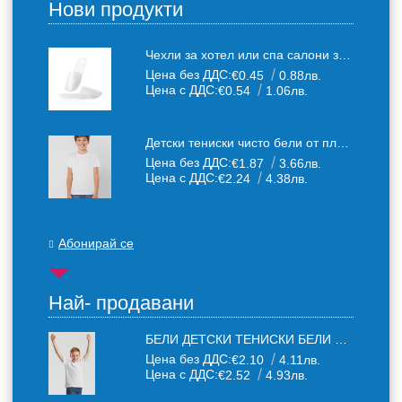
Нови продукти
Чехли за хотел или спа салони за еднократна употреба един размер: 36-43
Цена без ДДС:
€0.45
0.88лв.
Цена с ДДС:
€0.54
1.06лв.
Детски тениски чисто бели от плътен 150 г /кв.м. памучен плат
Цена без ДДС:
€1.87
3.66лв.
Цена с ДДС:
€2.24
4.38лв.
Абонирай се
Най- продавани
БЕЛИ ДЕТСКИ ТЕНИСКИ БЕЛИ FRUIT OF THE LOOM
Цена без ДДС:
€2.10
4.11лв.
Цена с ДДС:
€2.52
4.93лв.