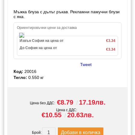
Мъжка блуза
с дълъг ръкав. Рекламни памучни блузи
с яка.
Ориентировъчни цени за доставка
Извън София на цена от
€3.34
До София на цена от
€3.34
Tweet
Код:
20016
Тегло:
0.550
кг
€8.79
17.19лв.
Цена без ДДС:
Цена с ДДС:
€10.55
20.63лв.
Брой: