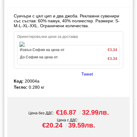
Суичъри с цял цип и два джоба. Рекламни сувенири
със състав: 60% памук, 40% полиестер. Размери: S-
M-L-XL-XXL. Ограничени количества.
Ориентировъчни цени за доставка
Извън София на цена от
€3.34
До София на цена от
€3.34
Tweet
Код:
20004a
Тегло:
0.280
кг
€16.87
32.99лв.
Цена без ДДС:
Цена с ДДС:
€20.24
39.59лв.