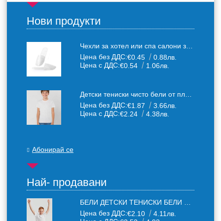
Нови продукти
Чехли за хотел или спа салони за еднократна употреба един размер: 36-43
Цена без ДДС:
€0.45
0.88лв.
Цена с ДДС:
€0.54
1.06лв.
Детски тениски чисто бели от плътен 150 г /кв.м. памучен плат
Цена без ДДС:
€1.87
3.66лв.
Цена с ДДС:
€2.24
4.38лв.
Абонирай се
Най- продавани
БЕЛИ ДЕТСКИ ТЕНИСКИ БЕЛИ FRUIT OF THE LOOM
Цена без ДДС:
€2.10
4.11лв.