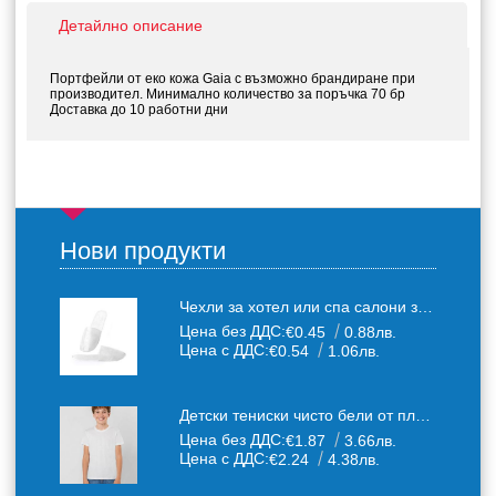
Детайлно описание
Портфейли от еко кожа Gaia с възможно брандиране при
производител. Минимално количество за поръчка 70 бр
Доставка до 10 работни дни
Нови продукти
Чехли за хотел или спа салони за еднократна употреба един размер: 36-43
Цена без ДДС:
€0.45
0.88лв.
Цена с ДДС:
€0.54
1.06лв.
Детски тениски чисто бели от плътен 150 г /кв.м. памучен плат
Цена без ДДС:
€1.87
3.66лв.
Цена с ДДС:
€2.24
4.38лв.