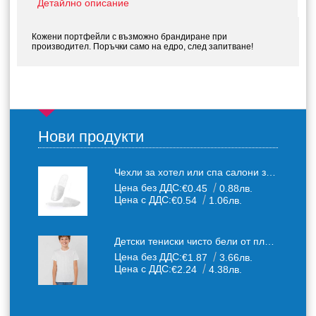
Детайлно описание
Кожени портфейли с възможно брандиране при
производител. Поръчки само на едро, след запитване!
Нови продукти
Чехли за хотел или спа салони за еднократна употреба един размер: 36-43
Цена без ДДС:
€0.45
0.88лв.
Цена с ДДС:
€0.54
1.06лв.
Детски тениски чисто бели от плътен 150 г /кв.м. памучен плат
Цена без ДДС:
€1.87
3.66лв.
Цена с ДДС:
€2.24
4.38лв.