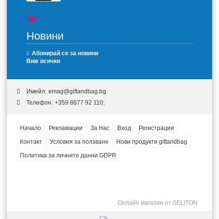
Новини
Абонирай се за новини
Виж всички
Имейл:
emag@giftandbag.bg
Телефон:
+359 8877 92 110;
Начало
Рекламации
За Нас
Вход
Регистрация
Контакт
Условия за ползване
Нови продукти giftandbag
Политика за личните данни GDPR
Онлайн магазин от SELITON