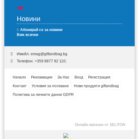
Новини
Абонирай се за новини
Виж всички
Имейл:
emag@giftandbag.bg
Телефон:
+359 8877 92 110;
Начало
Рекламации
За Нас
Вход
Регистрация
Контакт
Условия за ползване
Нови продукти giftandbag
Политика за личните данни GDPR
Онлайн магазин от SELITON