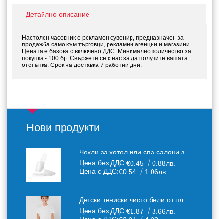
Детайлно описание
Настолен часовник е рекламен сувенир, предназначен за
продажба само към търговци, рекламни агенции и магазини.
Цената е базова с включено ДДС. Минимално количество за
покупка - 100 бр. Свържете се с нас за да получите вашата
отстъпка. Срок на доставка 7 работни дни.
Нови продукти
Чехли за хотел или спа салони за еднократна употреба един размер: 36-43
Цена без ДДС:
€0.45
0.88лв.
Цена с ДДС:
€0.54
1.06лв.
Детски тениски чисто бели от плътен 150 г /кв.м. памучен плат
Цена без ДДС:
€1.87
3.66лв.