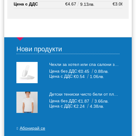
Цена с ДДС
€4.67
€3.06
9.13лв.
5.98
Нови продукти
Чехли за хотел или спа салони за еднократна употреба един размер: 36-43
Цена без ДДС:
€0.45
0.88лв.
Цена с ДДС:
€0.54
1.06лв.
Детски тениски чисто бели от плътен 150 г /кв.м. памучен плат
Цена без ДДС:
€1.87
3.66лв.
Цена с ДДС:
€2.24
4.38лв.
Абонирай се