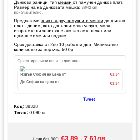
Дънкови раници тип
мешки
от памучен дънков плат.
Размер на на дънковата мешка:
38/42 cm
.
приблизително
Предлагаме
печат върху памучните мешки
до дънков
плат - деним, като допълнителна услуга, моля
изпратете ни запитване ако желаете печат или
щампа с име или надпис.
Срок доставка от 2до 10 работни дни. Минимално
количество за поръчка 50 бр
Ориентировъчни цени за доставка
Извън София на цена от
€3.34
До София на цена от
€3.34
Tweet
Код:
38328
Тегло:
0.090
кг
€3.89
7.61лв.
Цена без ДДС: