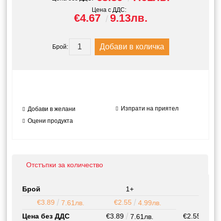
Цена с ДДС:
€4.67
9.13лв.
Брой:
Изпрати на приятел
Добави в желани
Оцени продукта
Отстъпки за количество
Брой
1+
50+
€3.89
€2.55
7.61лв.
4.99лв.
Цена без ДДС
€3.89
€2.55
7.61лв.
4.99