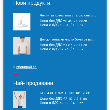
Нови продукти
Чехли за хотел или спа салони за еднократна употреба един размер: 36-43
Цена без ДДС:
€0.45
0.88лв.
Цена с ДДС:
€0.54
1.06лв.
Детски тениски чисто бели от плътен 150 г /кв.м. памучен плат
Цена без ДДС:
€1.87
3.66лв.
Цена с ДДС:
€2.24
4.38лв.
Абонирай се
Най- продавани
БЕЛИ ДЕТСКИ ТЕНИСКИ БЕЛИ FRUIT OF THE LOOM
Цена без ДДС:
€2.10
4.11лв.
Цена с ДДС:
€2.52
4.93лв.