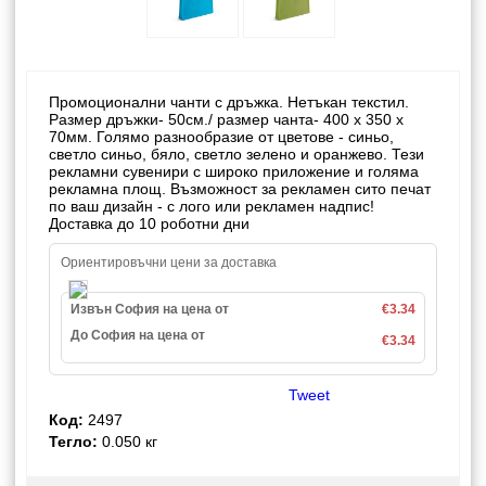
Промоционални чанти с дръжка. Нетъкан текстил.
Размер дръжки- 50см./ размер чанта- 400 x 350 x
70мм. Голямо разнообразие от цветове - синьо,
светло синьо, бяло, светло зелено и оранжево. Тези
рекламни сувенири с широко приложение и голяма
рекламна площ. Възможност за рекламен сито печат
по ваш дизайн - с лого или рекламен надпис!
Доставка до 10 роботни дни
Ориентировъчни цени за доставка
Извън София на цена от
€3.34
До София на цена от
€3.34
Tweet
Код:
2497
Тегло:
0.050
кг