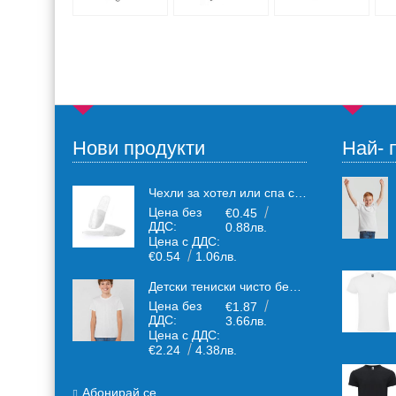
Нови продукти
Най- 
Чехли за хотел или спа салони за еднократна употреба един размер: 36-43
Цена без
€0.45
ДДС:
0.88лв.
Цена с ДДС:
€0.54
1.06лв.
Детски тениски чисто бели от плътен 150 г /кв.м. памучен плат
Цена без
€1.87
ДДС:
3.66лв.
Цена с ДДС:
€2.24
4.38лв.
Абонирай се