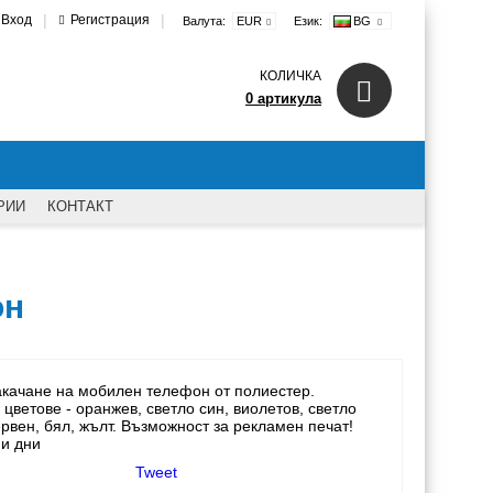
|
|
Вход
Регистрация
Валута:
EUR
Език:
BG
КОЛИЧКА
0 артикула
РИИ
КОНТАКТ
он
закачане на мобилен телефон от полиестер.
 цветове - оранжев, светло син, виолетов, светло
ервен, бял, жълт. Възможност за рекламен печат!
ни дни
Tweet