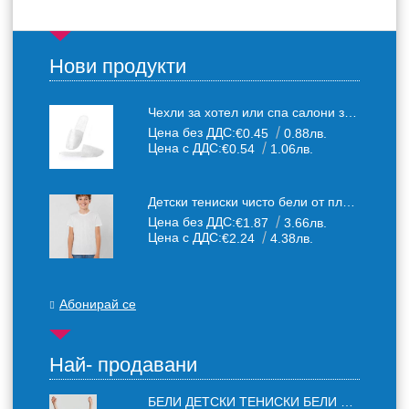
Нови продукти
Чехли за хотел или спа салони за еднократна употреба един размер: 36-43
Цена без ДДС:
€0.45
0.88лв.
Цена с ДДС:
€0.54
1.06лв.
Детски тениски чисто бели от плътен 150 г /кв.м. памучен плат
Цена без ДДС:
€1.87
3.66лв.
Цена с ДДС:
€2.24
4.38лв.
Абонирай се
Най- продавани
БЕЛИ ДЕТСКИ ТЕНИСКИ БЕЛИ FRUIT OF THE LOOM