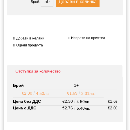
Брой:
Изпрати на приятел
Добави в желани
Оцени продукта
Отстъпки за количество
Брой
1+
200+
€2.30
€1.69
4.50лв.
3.31лв.
Цена без ДДС
€2.30
€1.69
4.50лв.
3.31
Цена с ДДС
€2.76
€2.03
5.40лв.
3.97