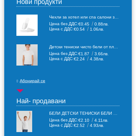
Нови продукти
Чехли за хотел или спа салони за еднократна употреба един размер: 36-43
Цена без ДДС:
€0.45
0.88лв.
Цена с ДДС:
€0.54
1.06лв.
Детски тениски чисто бели от плътен 150 г /кв.м. памучен плат
Цена без ДДС:
€1.87
3.66лв.
Цена с ДДС:
€2.24
4.38лв.
Абонирай се
Най- продавани
БЕЛИ ДЕТСКИ ТЕНИСКИ БЕЛИ FRUIT OF THE LOOM
Цена без ДДС:
€2.10
4.11лв.
Цена с ДДС:
€2.52
4.93лв.