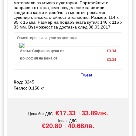
материали за мъжка аудитория. Портфейлът е
направен от кожа, има разделение за четири
кредитни карти и джобче за монети. рекламен
сувенир с висока стойност и качество. Размер: 114 x
95 x 15 мм. Размер на подаръчната кутия: 146 x 116 x
33 мм. Възможност за доставка след 08.03.2017
Ориентировъчни цени за доставка
Извън София на цена от
€3.34
До София на цена от
€3.34
Tweet
Код:
3245
Тегло:
0.150
кг
€17.33
33.89лв.
Цена без ДДС:
Цена с ДДС:
€20.80
40.68лв.