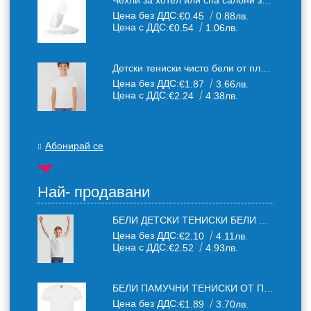
Чехли за хотел или спа салони за еднократна употреба един размер: 36-43
Цена без ДДС:
€0.45
0.88лв.
Цена с ДДС:
€0.54
1.06лв.
Детски тениски чисто бели от плътен 150 г /кв.м. памучен плат
Цена без ДДС:
€1.87
3.66лв.
Цена с ДДС:
€2.24
4.38лв.
Абонирай се
Най- продавани
БЕЛИ ДЕТСКИ ТЕНИСКИ БЕЛИ FRUIT OF THE LOOM
Цена без ДДС:
€2.10
4.11лв.
Цена с ДДС:
€2.52
4.93лв.
БЕЛИ ПАМУЧНИ ТЕНИСКИ ОТ ПАМУЧЕН ТЕКСТИЛ 150 Г
Цена без ДДС:
€1.89
3.70лв.