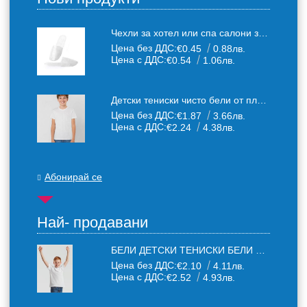
Чехли за хотел или спа салони за еднократна употреба един размер: 36-43
Цена без ДДС:
€0.45
0.88лв.
Цена с ДДС:
€0.54
1.06лв.
Детски тениски чисто бели от плътен 150 г /кв.м. памучен плат
Цена без ДДС:
€1.87
3.66лв.
Цена с ДДС:
€2.24
4.38лв.
Абонирай се
Най- продавани
БЕЛИ ДЕТСКИ ТЕНИСКИ БЕЛИ FRUIT OF THE LOOM
Цена без ДДС:
€2.10
4.11лв.
Цена с ДДС:
€2.52
4.93лв.