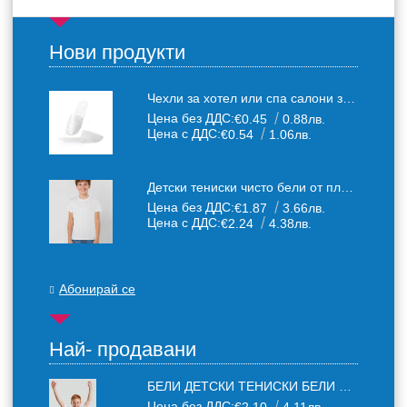
Нови продукти
Чехли за хотел или спа салони за еднократна употреба един размер: 36-43
Цена без ДДС:
€0.45
0.88лв.
Цена с ДДС:
€0.54
1.06лв.
Детски тениски чисто бели от плътен 150 г /кв.м. памучен плат
Цена без ДДС:
€1.87
3.66лв.
Цена с ДДС:
€2.24
4.38лв.
Абонирай се
Най- продавани
БЕЛИ ДЕТСКИ ТЕНИСКИ БЕЛИ FRUIT OF THE LOOM
Цена без ДДС: