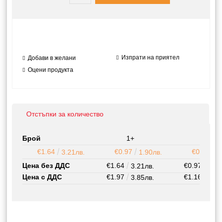
Изпрати на приятел
Добави в желани
Оцени продукта
Отстъпки за количество
Брой
1+
20+
€1.64
€0.97
€0.87
3.21лв.
1.90лв.
1
Цена без ДДС
€1.64
€0.97
3.21лв.
1.90
Цена с ДДС
€1.97
€1.16
3.85лв.
2.28