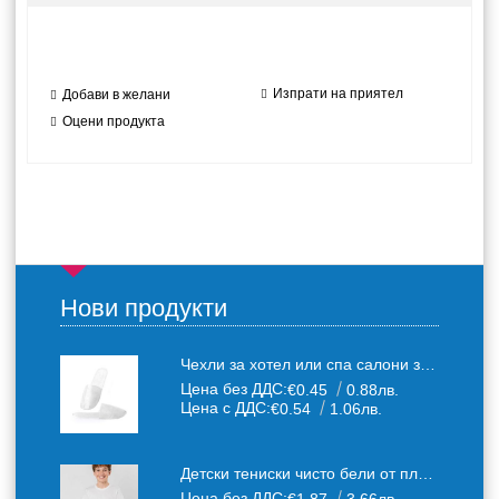
Изпрати на приятел
Добави в желани
Оцени продукта
Нови продукти
Чехли за хотел или спа салони за еднократна употреба един размер: 36-43
Цена без ДДС:
€0.45
0.88лв.
Цена с ДДС:
€0.54
1.06лв.
Детски тениски чисто бели от плътен 150 г /кв.м. памучен плат
Цена без ДДС: