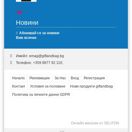
Новини
Абонирай се за новини
Виж всички
Имейл:
emag@giftandbag.bg
Телефон:
+359 8877 92 110;
Начало
Рекламации
За Нас
Вход
Регистрация
Контакт
Условия за ползване
Нови продукти giftandbag
Политика за личните данни GDPR
Онлайн магазин от SELITON