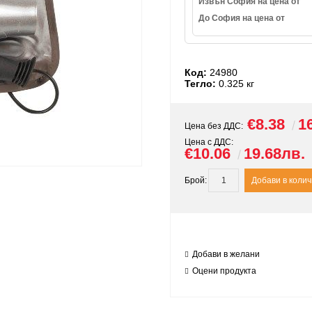
Извън София на цена от
До София на цена от
Код:
24980
Тегло:
0.325
кг
€8.38
1
Цена без ДДС:
Цена с ДДС:
€10.06
19.68лв.
Брой:
Добави в желани
Оцени продукта