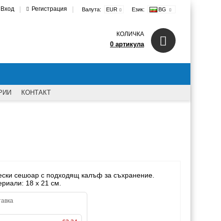
|
|
Вход
Регистрация
Валута:
EUR
Език:
BG
КОЛИЧКА
0 артикула
РИИ
КОНТАКТ
ески сешоар с подходящ калъф за съхранение.
риали: 18 x 21 см.
тавка