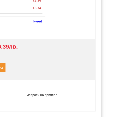
€3.34
€3.34
Tweet
6.39лв.
Изпрати на приятел