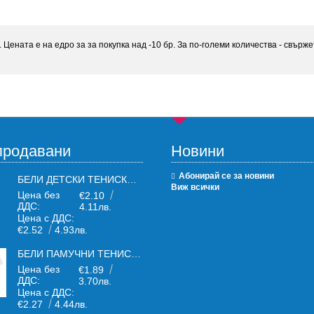
Цената е на едро за за покупка над -10 бр. За по-големи количества - свърже
продавани
Новини
Абонирай се за новини
БЕЛИ ДЕТСКИ ТЕНИСКИ БЕЛИ FRUIT OF THE LOOM
Виж всички
Цена без
€2.10
ДДС:
4.11лв.
Цена с ДДС:
€2.52
4.93лв.
БЕЛИ ПАМУЧНИ ТЕНИСКИ ОТ ПАМУЧЕН ТЕКСТИЛ 150 Г
Цена без
€1.89
ДДС:
3.70лв.
Цена с ДДС:
€2.27
4.44лв.