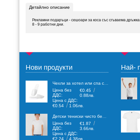
Детайлно описание
Рекламни подаръци - сешоари за коса със сгъваема дръжка. 
8 - 9 работни дни.
Нови продукти
Най- 
Чехли за хотел или спа салони за еднократна употреба един размер: 36-43
Цена без
€0.45
ДДС:
0.88лв.
Цена с ДДС:
€0.54
1.06лв.
Детски тениски чисто бели от плътен 150 г /кв.м. памучен плат
Цена без
€1.87
ДДС:
3.66лв.
Цена с ДДС:
€2.24
4.38лв.